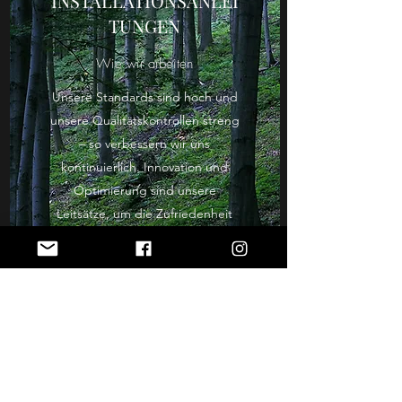
INSTALLATIONSANLEI
TUNGEN
Wie wir arbeiten
Unsere Standards sind hoch und
unsere Qualitätskontrollen streng
– so verbessern wir uns
kontinuierlich. Innovation und
Optimierung sind unsere
Leitsätze, um die Zufriedenheit
unserer Kunden bestmöglich zu
gewährleisten.